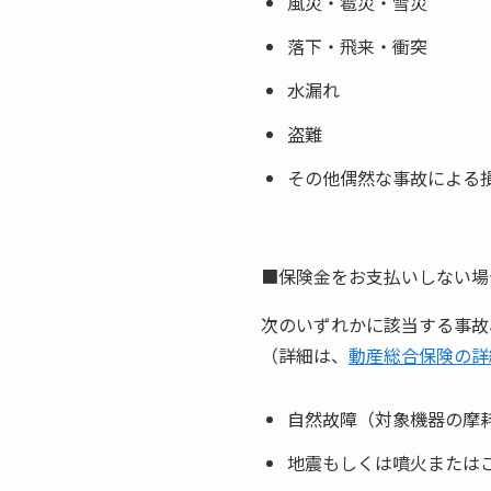
風災・雹災・雪災
落下・飛来・衝突
水漏れ
盗難
その他偶然な事故による
■保険金をお支払いしない場
次のいずれかに該当する事故
（詳細は、
動産総合保険の詳
自然故障（対象機器の摩
地震もしくは噴火または